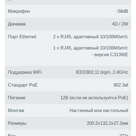
Микрофон
-58dB
Динамик
4Ω / 2W
Порт Ethernet
2 x RJ45, адаптивный 10/100Мбит/с
1 x RJ45, адаптивный 10/100Мбит/с
- версия C313WE
Поддержка WiFi
IEEE802.11 b/g/n, 2.4GHz
Стандарт PoE
802.3af
Питание
12В (если не используется PoE)
Монтаж
Настенный или настольный
Размеры
200.2x132.2x27.2мм
Вес
372г