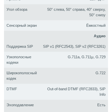
Угол обзора
50° слева, 50° справа, 40° сверху,
50° снизу
Сенсорный экран
Ёмкостный
Аудио
Поддержка SIP
SIP v1 (RFC2543), SIP v2 (RFC3261)
Узкополосные
G.711a, G.711μ, G.729
кодеки
Широкополосный
G.722
кодек
DTMF
Out-of-band DTMF (RFC2833), SIP
Info
Эхоподавление
Есть