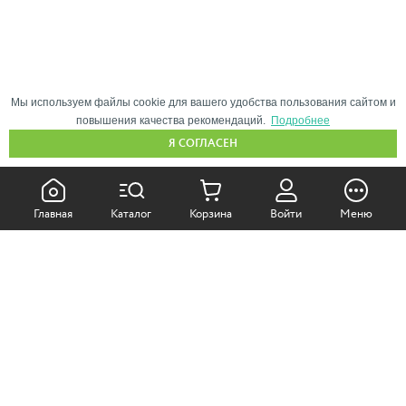
Мы используем файлы cookie для вашего удобства пользования сайтом и
повышения качества рекомендаций.
Подробнее
Я СОГЛАСЕН
КАК ПОКУПАТЬ:
Главная
Каталог
Корзина
Войти
Меню
Самовывоз из магазина
Доставка по Москве
Доставка в регионы
СОТРУДНИЧЕСТВО: