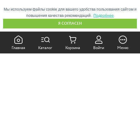
Мы используем файлы cookie для вашего удобства пользования сайтом и
повышения качества рекомендаций.
Подробнее
Я СОГЛАСЕН
КАК ПОКУПАТЬ:
Главная
Каталог
Корзина
Войти
Меню
Самовывоз из магазина
Доставка по Москве
Доставка в регионы
СОТРУДНИЧЕСТВО:
Корпоративным клиентам