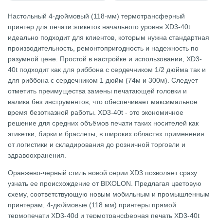
Настольный 4-дюймовый (118-мм) термотрансферный
принтер для печати этикеток начального уровня XD3-40t
идеально подходит для клиентов, которым нужна стандартная
производительность, ремонтопригодность и надежность по
разумной цене. Простой в настройке и использовании, XD3-
40t подходит как для риббона с сердечником 1/2 дюйма так и
для риббона с сердечником 1 дюйм (74м и 300м). Следует
отметить преимущества замены печатающей головки и
валика без инструментов, что обеспечивает максимальное
время безотказной работы. XD3-40t - это экономичное
решение для средних объёмов печати таких носителей как
этикетки, бирки и браслеты, в широких областях применения
от логистики и складирования до розничной торговли и
здравоохранения.
Оранжево-черный стиль новой серии XD3 позволяет сразу
узнать ее происхождение от BIXOLON. Предлагая цветовую
схему, соответствующую новым мобильным и промышленным
принтерам, 4-дюймовые (118 мм) принтеры прямой
термопечати XD3-40d и термотрансферная печать XD3-40t