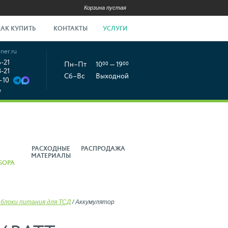
Корзина пустая
КАК КУПИТЬ
КОНТАКТЫ
УСЛУГИ
ner.ru
6-21
Пн–Пт
10
00
— 19
00
8-21
Сб–Вс
Выходной
-10
е
РАСХОДНЫЕ
РАСПРОДАЖА
МАТЕРИАЛЫ
БОРА
 блоки питания для ТСД
/
Аккумулятор