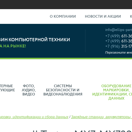
О КОМПАНИИ
НОВОСТИ И АКЦИИ
info@ellips-part
+7 (499)
611-3
ЗИН КОМПЬЮТЕРНОЙ ТЕХНИКИ
+7 (499)
611-3
А НА РЫНКЕ!
+7 (916)
315-17
Перезвоните мн
ТЕРНЫЕ
ФОТО,
СИСТЕМЫ
ОБОРУДОВАНИЕ
ТУЮЩИЕ
АУДИО,
БЕЗОПАСНОСТИ И
МАРКИРОВКИ,
ВИДЕО
ВИДЕОНАБЛЮДЕНИЯ
ИДЕНТИФИКАЦИИ, С
ДАННЫХ
ировки, идентификации и сбора данных
/
Зарядные станции, аккумуляторы,