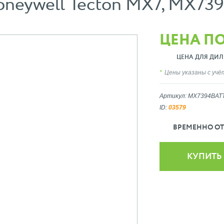
oneywell Tecton MX7, MX73
ЦЕНА П
ЦЕНА ДЛЯ ДИЛ
Цены указаны с уч
Артикул: MX7394BAT
ID:
03579
ВРЕМЕННО ОТ
КУПИТЬ