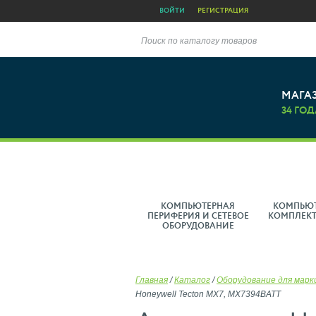
ВОЙТИ
РЕГИСТРАЦИЯ
Поиск по каталогу товаров
МАГА
34 ГОД
КОМПЬЮТЕРНАЯ
КОМПЬЮ
ПЕРИФЕРИЯ И СЕТЕВОЕ
КОМПЛЕК
ОБОРУДОВАНИЕ
Главная
/
Каталог
/
Оборудование для марк
Honeywell Tecton MX7, MX7394BATT