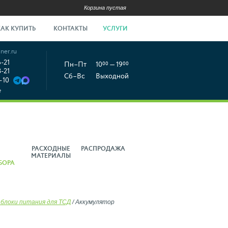
Корзина пустая
КАК КУПИТЬ
КОНТАКТЫ
УСЛУГИ
ner.ru
6-21
Пн–Пт
10
00
— 19
00
8-21
Сб–Вс
Выходной
-10
е
РАСХОДНЫЕ
РАСПРОДАЖА
МАТЕРИАЛЫ
БОРА
 блоки питания для ТСД
/
Аккумулятор