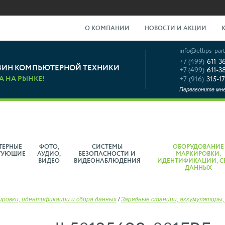
О КОМПАНИИ
НОВОСТИ И АКЦИИ
info@ellips-part
+7 (499)
611-3
ЗИН КОМПЬЮТЕРНОЙ ТЕХНИКИ
+7 (499)
611-3
А НА РЫНКЕ!
+7 (916)
315-17
Перезвоните мн
ТЕРНЫЕ
ФОТО,
СИСТЕМЫ
ОБОРУДОВАНИЕ
ТУЮЩИЕ
АУДИО,
БЕЗОПАСНОСТИ И
МАРКИРОВКИ,
ВИДЕО
ВИДЕОНАБЛЮДЕНИЯ
ИДЕНТИФИКАЦИИ, С
ДАННЫХ
ировки, идентификации и сбора данных
/
Зарядные станции, аккумуляторы,