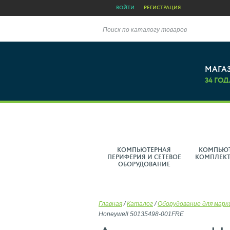
ВОЙТИ
РЕГИСТРАЦИЯ
Поиск по каталогу товаров
МАГА
34 ГОД
КОМПЬЮТЕРНАЯ
КОМПЬЮ
ПЕРИФЕРИЯ И СЕТЕВОЕ
КОМПЛЕК
ОБОРУДОВАНИЕ
Главная
/
Каталог
/
Оборудование для марк
Honeywell 50135498-001FRE