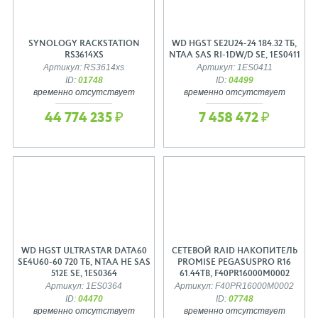
SYNOLOGY RACKSTATION
WD HGST SE2U24-24 184.32 ТБ,
RS3614XS
NTAA SAS RI-1DW/D SE, 1ES0411
Артикул: RS3614xs
Артикул: 1ES0411
ID:
01748
ID:
04499
временно отсутствует
временно отсутствует
44 774 235 ₽
7 458 472 ₽
WD HGST ULTRASTAR DATA60
СЕТЕВОЙ RAID НАКОПИТЕЛЬ
SE4U60-60 720 ТБ, NTAA HE SAS
PROMISE PEGASUSPRO R16
512E SE, 1ES0364
61.44TB, F40PR16000M0002
Артикул: 1ES0364
Артикул: F40PR16000M0002
ID:
04470
ID:
07748
временно отсутствует
временно отсутствует