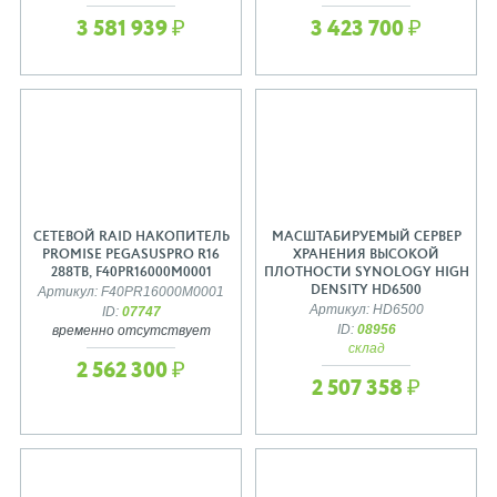
3 581 939 ₽
3 423 700 ₽
СЕТЕВОЙ RAID НАКОПИТЕЛЬ
МАСШТАБИРУЕМЫЙ СЕРВЕР
PROMISE PEGASUSPRO R16
ХРАНЕНИЯ ВЫСОКОЙ
288TB, F40PR16000M0001
ПЛОТНОСТИ SYNOLOGY HIGH
DENSITY HD6500
Артикул: F40PR16000M0001
Артикул: HD6500
ID:
07747
ID:
08956
временно отсутствует
склад
2 562 300 ₽
2 507 358 ₽