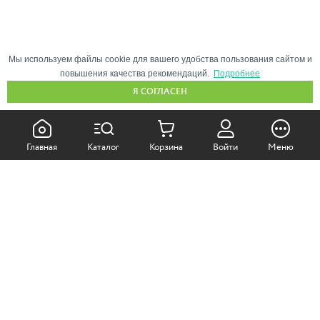
Мы используем файлы cookie для вашего удобства пользования сайтом и
повышения качества рекомендаций.
Подробнее
Я СОГЛАСЕН
КАК ПОКУПАТЬ:
Главная
Каталог
Корзина
Войти
Меню
Самовывоз из магазина
Доставка по Москве
Доставка в регионы
СОТРУДНИЧЕСТВО:
Корпоративным клиентам