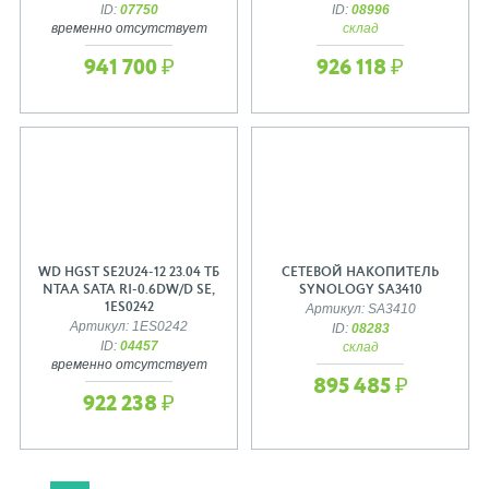
ID:
07750
ID:
08996
временно отсутствует
склад
941 700 ₽
926 118 ₽
WD HGST SE2U24-12 23.04 ТБ
СЕТЕВОЙ НАКОПИТЕЛЬ
NTAA SATA RI-0.6DW/D SE,
SYNOLOGY SA3410
1ES0242
Артикул: SA3410
Артикул: 1ES0242
ID:
08283
ID:
04457
склад
временно отсутствует
895 485 ₽
922 238 ₽