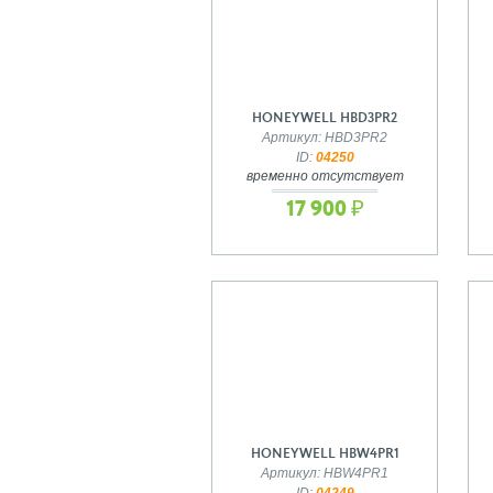
HONEYWELL HBD3PR2
Артикул: HBD3PR2
ID:
04250
временно отсутствует
17 900 ₽
HONEYWELL HBW4PR1
Артикул: HBW4PR1
ID:
04249