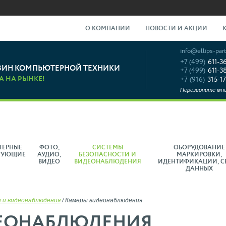
О КОМПАНИИ
НОВОСТИ И АКЦИИ
info@ellips-part
+7 (499)
611-3
ЗИН КОМПЬЮТЕРНОЙ ТЕХНИКИ
+7 (499)
611-3
А НА РЫНКЕ!
+7 (916)
315-17
Перезвоните мн
ТЕРНЫЕ
ФОТО,
СИСТЕМЫ
ОБОРУДОВАНИЕ
ТУЮЩИЕ
АУДИО,
БЕЗОПАСНОСТИ И
МАРКИРОВКИ,
ВИДЕО
ВИДЕОНАБЛЮДЕНИЯ
ИДЕНТИФИКАЦИИ, С
ДАННЫХ
 и видеонаблюдения
/
Камеры видеонаблюдения
ЕОНАБЛЮДЕНИЯ