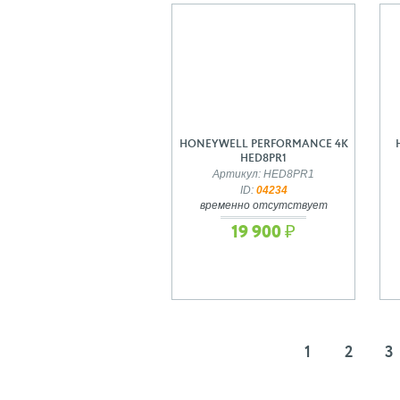
HONEYWELL PERFORMANCE 4K
HED8PR1
Артикул: HED8PR1
ID:
04234
временно отсутствует
19 900 ₽
1
2
3