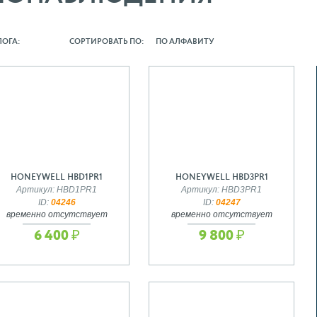
ЛОГА:
СОРТИРОВАТЬ ПО:
ПО АЛФАВИТУ
HONEYWELL HBD1PR1
HONEYWELL HBD3PR1
Артикул: HBD1PR1
Артикул: HBD3PR1
ID:
04246
ID:
04247
временно отсутствует
временно отсутствует
6 400 ₽
9 800 ₽