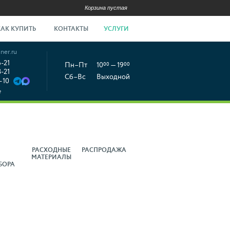
Корзина пустая
КАК КУПИТЬ
КОНТАКТЫ
УСЛУГИ
ner.ru
6-21
Пн–Пт
10
00
— 19
00
8-21
Сб–Вс
Выходной
-10
е
РАСХОДНЫЕ
РАСПРОДАЖА
МАТЕРИАЛЫ
БОРА