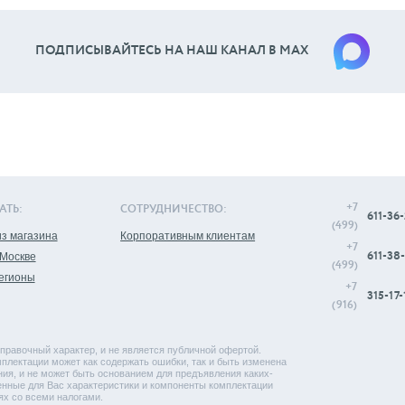
ПОДПИСЫВАЙТЕСЬ НА НАШ КАНАЛ В МАХ
+7
АТЬ:
СОТРУДНИЧЕСТВО:
611-36-
(499)
з магазина
Корпоративным клиентам
+7
611-38-
 Москве
(499)
регионы
+7
315-17-
(916)
правочный характер, и не является публичной офертой.
плектации может как содержать ошибки, так и быть изменена
ия, и не может быть основанием для предъявления каких-
енные для Вас характеристики и компоненты комплектации
ях со всеми налогами.