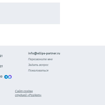
info@ellips-partner.ru
21
Перезвоните мне
Задать вопрос
21
Пожаловаться
10
Сайт создан
студией «РозАрт»