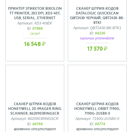
ПРИНТЕР ЭТИКЕТОК BIXOLON
СКАНЕР ШТРИХ-КОДОВ
TT PRINTER, 203 DPI, XD3-40T,
DATALOGIC QUICKSCAN
USB, SERIAL, ETHERNET
QBT2430 ЧЕРНЫЙ, QBT2430-BK-
BTK1
Артикул: XD3-40tEK
Артикул: QBT2430-BK-BTK1
ID:
07966
ID:
04336
склад
наличие уточняйте
16 548 ₽
17 570 ₽
СКАНЕР ШТРИХ-КОДОВ
СКАНЕР ШТРИХ-КОДОВ
HONEYWELL 2D IMAGER RING
HONEYWELL ORBIT 7190G,
SCANNER, 8620903RINGSCR
7190G-2USBX-0
Артикул: 8620903RINGSCR
Артикул: 7190G-2USBX-0
ID:
04764
ID:
04774
временно отсутствует
временно отсутствует