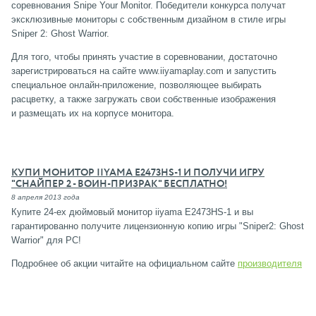
соревнования Snipe Your Monitor. Победители конкурса получат
эксклюзивные мониторы с собственным дизайном в стиле игры
Sniper 2: Ghost Warrior.
Для того, чтобы принять участие в соревновании, достаточно
зарегистрироваться на сайте www.iiyamaplay.com и запустить
cпециальное онлайн-приложение, позволяющее выбирать
расцветку, а также загружать свои собственные изображения
и размещать их на корпусе монитора.
КУПИ МОНИТОР IIYAMA E2473HS-1 И ПОЛУЧИ ИГРУ
"СНАЙПЕР 2 - ВОИН-ПРИЗРАК" БЕСПЛАТНО!
8 апреля 2013 года
Купите 24-ех дюймовый монитор iiyama E2473HS-1 и вы
гарантированно получите лицензионную копию игры "Sniper2: Ghost
Warrior" для PC!
Подробнее об акции читайте на официальном сайте
производителя