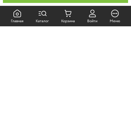
КАК ПОКУПАТЬ:
Главная
Каталог
Корзина
Войти
Меню
Самовывоз из магазина
Доставка по Москве
Доставка в регионы
СОТРУДНИЧЕСТВО:
Корпоративным клиентам
+7 (499)
611-36-21
+7 (499)
611-38-21