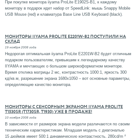
При покупке монитора iiyama ProLite E1902S-B1, к каждому
монитору в подарок идет набор от SpeedLink: мышь Snappy Mobile
USB Mouse (red) и клавиатура Base Line USB Keyboard (black).
МОНИТОРЫ IIYAMA PROLITE E2201W-B2 ПОСТУПИЛИ НА
СКЛАД
19 ноября 2008 года
Недорогая оптимальная iiyama ProLite E2201W-B2 будет отличным
подарком пользователям, привыкшим к легендарному качеству
IIYAMA и мечтающих о большом широкоформатном мониторе.
Время отклика матрицы 2 мс, контрастность 1000:1, яркость 300
кд/кв.м, разрешение экрана 1680х1050 – вот основные параметры,
определяющие качество монитора.
МОНИТОРЫ С СЕНСОРНЫМ ЭКРАНОМ IIYAMA PROLITE
T1530SR (T1730SR, T1930) УЖЕ В ПРОДАЖЕ!
10 ноября 2008 года
В зависимости от размеров экрана модели различаются по своим
техническим характеристикам. Младшая модель с диагональю
15 дюймов имеет 500:1 динамическую контрастность, 280cd/m ²