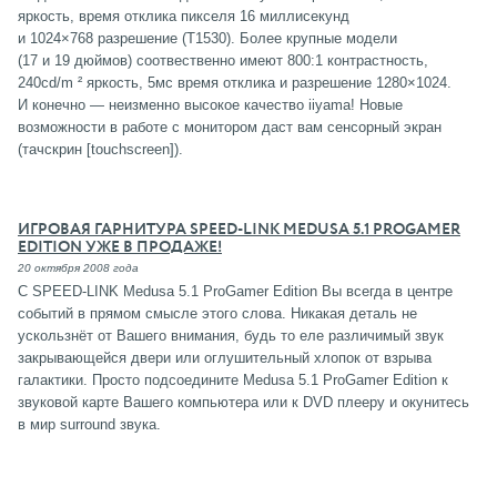
яркость, время отклика пикселя 16 миллисекунд
и 1024×768 разрешение (T1530). Более крупные модели
(17 и 19 дюймов) соотвественно имеют 800:1 контрастность,
240cd/m ² яркость, 5мс время отклика и разрешение 1280×1024.
И конечно — неизменно высокое качество iiyama! Новые
возможности в работе с монитором даст вам сенсорный экран
(тачскрин [touchscreen]).
ИГРОВАЯ ГАРНИТУРА SPEED-LINK MEDUSA 5.1 PROGAMER
EDITION УЖЕ В ПРОДАЖЕ!
20 октября 2008 года
С SPEED-LINK Medusa 5.1 ProGamer Edition Вы всегда в центре
событий в прямом смысле этого слова. Никакая деталь не
ускользнёт от Вашего внимания, будь то еле различимый звук
закрывающейся двери или оглушительный хлопок от взрыва
галактики. Просто подсоедините Medusa 5.1 ProGamer Edition к
звуковой карте Вашего компьютера или к DVD плееру и окунитесь
в мир surround звука.