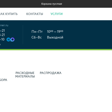
Корзина пустая
КАК КУПИТЬ
КОНТАКТЫ
УСЛУГИ
ner.ru
6-21
Пн–Пт
10
00
— 19
00
8-21
Сб–Вс
Выходной
-10
е
РАСХОДНЫЕ
РАСПРОДАЖА
МАТЕРИАЛЫ
БОРА