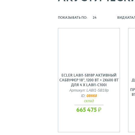
ПОКАЗЫВАТЬ ПО:
24
ВИД КАТА
ECLER LABI1-SB18P АКТИВНЫЙ
САБВУФЕР 18'', 1200 ВТ + 2Х600 ВТ
Д
ДЛЯ 4 Х LABI1-C100I
ПР
Артикул: LABI1-SB18p
В
ID:
08668
склад
665 475 ₽