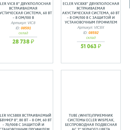
LER VIC8 8'' ДВУХПОЛОСНАЯ
ECLER VIC8X8'' ДВУХПОЛОСНАЯ
ВСТРАИВАЕМАЯ
ВСТРАИВАЕМАЯ
УСТИЧЕСКАЯ СИСТЕМА, 60 ВТ
АКУСТИЧЕСКАЯ СИСТЕМА, 60 ВТ
– 8 ОМ/100 В
– 8 ОМ/100 В С ЗАЩИТОЙ И
УСТАНОВОЧНЫМ ПРОФИЛЕМ
Артикул: VIC8
Артикул: VIC8X
ID:
08591
ID:
08592
склад
склад
28 738 ₽
51 063 ₽
LER VICSB8X ВСТРАИВАЕМЫЙ
TUBE (WHITE)ПРИЕМНИК
ВУФЕР 8'', 80 ВТ – 8 ОМ, 60 ВТ
СИСТЕМЫ ECLER WISPEAK,
– 70/100В С ЗАЩИТОЙ И
БЕСПРОВОДНАЯ ПОДВЕСНАЯ
СТАНОВОЧНЫМ ПРОФИЛЕМ
АС 3'' ЧЕРНОГО ЦВЕТА