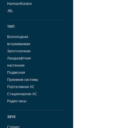
Harman/Kardon
JBL
ТИП
Всепогодная
встраиваемая
Запотолочная
Ландшафтная
настенная
Подвесная
Приемник системы
Портативная АС
Стационарная АС
Радио-часы
ЗВУК
Стерео