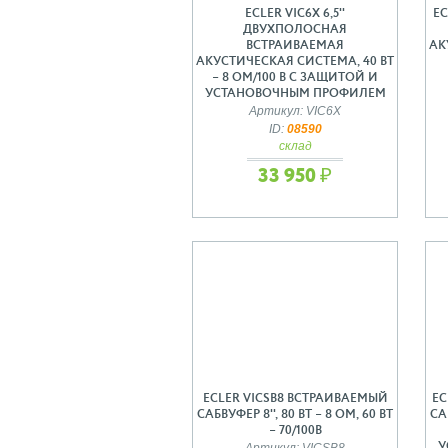
ECLER VIC6X 6,5''
EC
ДВУХПОЛОСНАЯ
ВСТРАИВАЕМАЯ
АК
АКУСТИЧЕСКАЯ СИСТЕМА, 40 ВТ
– 8 ОМ/100 В С ЗАЩИТОЙ И
УСТАНОВОЧНЫМ ПРОФИЛЕМ
Артикул: VIC6X
ID:
08590
склад
33 950 ₽
ECLER VICSB8 ВСТРАИВАЕМЫЙ
EC
САБВУФЕР 8'', 80 ВТ – 8 ОМ, 60 ВТ
САБ
– 70/100В
У
Артикул: VICSB8