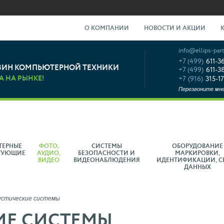
О КОМПАНИИ
НОВОСТИ И АКЦИИ
info@ellips-part
+7 (499)
611-3
ЗИН КОМПЬЮТЕРНОЙ ТЕХНИКИ
+7 (499)
611-3
А НА РЫНКЕ!
+7 (916)
315-17
Перезвоните мн
ТЕРНЫЕ
ФОТО,
СИСТЕМЫ
ОБОРУДОВАНИЕ
ТУЮЩИЕ
АУДИО,
БЕЗОПАСНОСТИ И
МАРКИРОВКИ,
ВИДЕО
ВИДЕОНАБЛЮДЕНИЯ
ИДЕНТИФИКАЦИИ, С
ДАННЫХ
устические системы
ИЕ СИСТЕМЫ