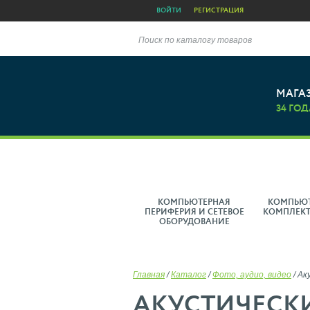
ВОЙТИ
РЕГИСТРАЦИЯ
Поиск по каталогу товаров
МАГА
34 ГОД
КОМПЬЮТЕРНАЯ
КОМПЬЮ
ПЕРИФЕРИЯ И СЕТЕВОЕ
КОМПЛЕК
ОБОРУДОВАНИЕ
Главная
/
Каталог
/
Фото, аудио, видео
/
Ак
АКУСТИЧЕСК