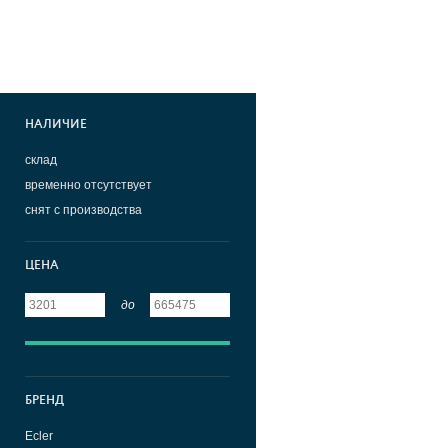
НАЛИЧИЕ
склад
временно отсутствует
снят с производства
ЦЕНА
до
БРЕНД
Ecler