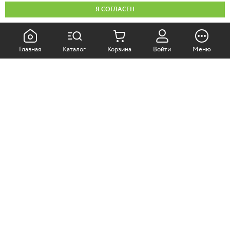
Я СОГЛАСЕН
КАК ПОКУПАТЬ:
Главная
Каталог
Корзина
Войти
Меню
Самовывоз из магазина
Доставка по Москве
Доставка в регионы
СОТРУДНИЧЕСТВО:
Корпоративным клиентам
+7 (499)
611-36-21