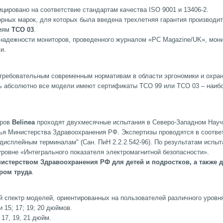
цировано на соответствие стандартам качества ISO 9001 и 13406-2.
рных марок, для которых была введена трехлетняя гарантия производит
ниям
ТСО 03
.
 надежности мониторов, проведенного журналом «PC Magazine/UK», мон
и.
требовательным современным нормативам в области эргономики и охра
ь абсолютно все модели имеют сертификаты ТСО 99 или ТСО 03 – наиб
оров
Belinea
проходят двухмесячные испытания в Северо-Западном Нау
ья Министерства Здравоохранения РФ. Экспертизы проводятся в соотве
-дисплейным терминалам" (Сан. ПиН 2.2.2.542-96). По результатам испыт
ровне «Интегрального показателя электромагнитной безопасности».
стерством Здравоохранения РФ для детей и подростков, а также 
ром труда
.
 спектр моделей, ориентированных на пользователей различного уровн
 15; 17; 19; 20 дюймов.
17, 19, 21 дюйм.