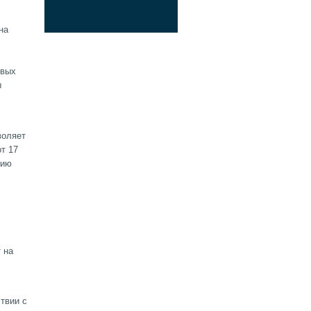
на
овых
ы
воляет
т 17
нию
 на
твии с