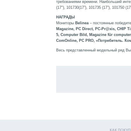
требованиями времени. Наибольший инте
(17"), 101730(17”), 101735 (17”), 101750 (17
НАГРАДЫ
Мониторы
Belinea
– постоянные победите
Magazine, PC Direct, PC-Pr@xis, CHIP T
5, Сomputer Bild, Magazine für computer
ComOnline, PC PRO, «Потребитель. К
Весь представленный модельный ряд Вы
КАК ПОКУП