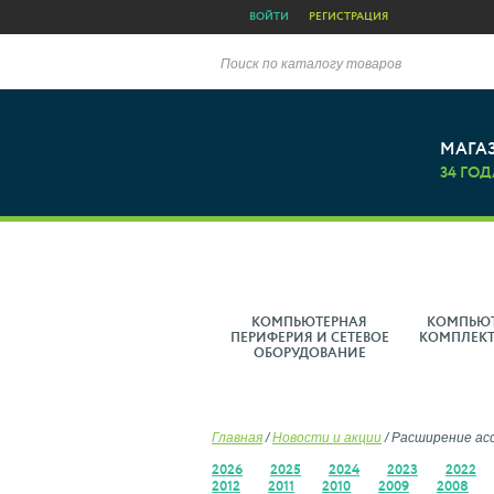
ВОЙТИ
РЕГИСТРАЦИЯ
Поиск по каталогу товаров
МАГА
34 ГОД
КОМПЬЮТЕРНАЯ
КОМПЬЮ
ПЕРИФЕРИЯ И СЕТЕВОЕ
КОМПЛЕК
ОБОРУДОВАНИЕ
Главная
/
Новости и акции
/
Расширение асс
2026
2025
2024
2023
2022
2012
2011
2010
2009
2008