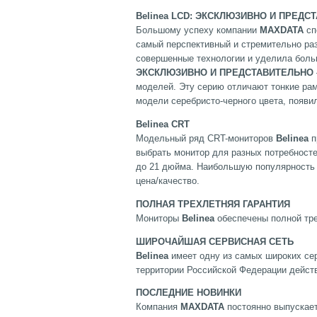
Belinea LCD: ЭКСКЛЮЗИВНО И ПРЕДС
Большому успеху компании
MAXDATA
сп
самый перспективный и стремительно ра
совершенные технологии и уделила боль
ЭКСКЛЮЗИВНО И ПРЕДСТАВИТЕЛЬНО
моделей. Эту серию отличают тонкие ра
модели серебристо-черного цвета, появи
Belinea
CRT
Модельный ряд CRT-мониторов
Belinea
п
выбрать монитор для разных потребносте
до 21 дюйма. Наибольшую популярность
цена/качество.
ПОЛНАЯ ТРЕХЛЕТНЯЯ ГАРАНТИЯ
Мониторы
Belinea
обеспечены полной тре
ШИРОЧАЙШАЯ СЕРВИСНАЯ СЕТЬ
Belinea
имеет одну из самых широких се
территории Российской Федерации действ
ПОСЛЕДНИЕ НОВИНКИ
Компания
MAXDATA
постоянно выпускает