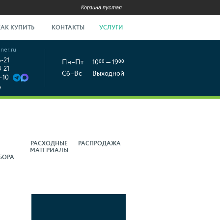
Корзина пустая
КАК КУПИТЬ
КОНТАКТЫ
УСЛУГИ
ner.ru
6-21
Пн–Пт
10
00
— 19
00
8-21
Сб–Вс
Выходной
-10
е
РАСХОДНЫЕ
РАСПРОДАЖА
МАТЕРИАЛЫ
БОРА