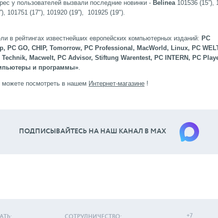
рес у пользователей вызвали последние новинки -
Belinea
101536 (15”),
”), 101751 (17"), 101920 (19”), 101925 (19").
ли в рейтингах известнейших европейских компьютерных изданий:
PC
ip, PC GO, CHIP, Tomorrow, PC Professional, MacWorld, Linux, PC WEL
 Technik, Macwelt, PC Advisor, Stiftung Warentest, PC INTERN, PC Playe
омпьютеры и программы»
.
 можете посмотреть в нашем
Интернет-магазине
!
ПОДПИСЫВАЙТЕСЬ НА НАШ КАНАЛ В МАХ
+7
АТЬ:
СОТРУДНИЧЕСТВО: