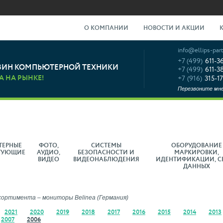
О КОМПАНИИ
НОВОСТИ И АКЦИИ
info@ellips-part
+7 (499)
611-3
ЗИН КОМПЬЮТЕРНОЙ ТЕХНИКИ
+7 (499)
611-3
А НА РЫНКЕ!
+7 (916)
315-17
Перезвоните мн
ТЕРНЫЕ
ФОТО,
СИСТЕМЫ
ОБОРУДОВАНИЕ
ТУЮЩИЕ
АУДИО,
БЕЗОПАСНОСТИ И
МАРКИРОВКИ,
ВИДЕО
ВИДЕОНАБЛЮДЕНИЯ
ИДЕНТИФИКАЦИИ, С
ДАННЫХ
ортимента – мониторы Belinea (Германия)
2021
2020
2019
2018
2017
2016
2015
2014
2013
2007
2006