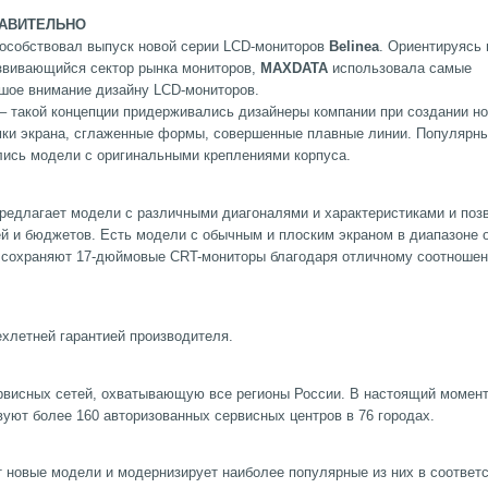
ТАВИТЕЛЬНО
особствовал выпуск новой серии LCD-мониторов
Belinea
. Ориентируясь 
звивающийся сектор рынка мониторов,
MAXDATA
использовала самые
шое внимание дизайну LCD-мониторов.
– такой концепции придерживались дизайнеры компании при создании н
мки экрана, сглаженные формы, совершенные плавные линии. Популярн
лись модели с оригинальными креплениями корпуса.
редлагает модели с различными диагоналями и характеристиками и поз
й и бюджетов. Есть модели с обычным и плоским экраном в диапазоне о
 сохраняют 17-дюймовые CRT-мониторы благодаря отличному соотноше
хлетней гарантией производителя.
рвисных сетей, охватывающую все регионы России. В настоящий момент
уют более 160 авторизованных сервисных центров в 76 городах.
 новые модели и модернизирует наиболее популярные из них в соответс