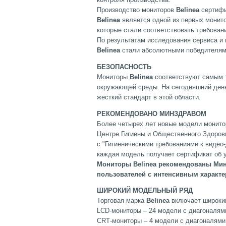
Производство мониторов
Belinea
сертифи
Belinea
является одной из первых монито
которые стали соответствовать требова
По результатам исследования сервиса и
Belinea
стали абсолютными победителям
БЕЗОПАСНОСТЬ
Мониторы
Belinea
соответствуют самым 
окружающей среды. На сегодняшний ден
жесткий стандарт в этой области.
РЕКОМЕНДОВАНО МИНЗДРАВОМ
Более четырех лет новые модели монит
Центре Гигиены и Общественного Здоров
с "Гигиеническими требованиями к видео
каждая модель получает сертификат об у
Мониторы Belinea рекомендованы Мини
пользователей с интенсивным характе
ШИРОКИЙ МОДЕЛЬНЫЙ РЯД
Торговая марка
Belinea
включает широкий
LCD-мониторы – 24 модели с диагоналями
CRТ-мониторы – 4 модели с диагоналями 