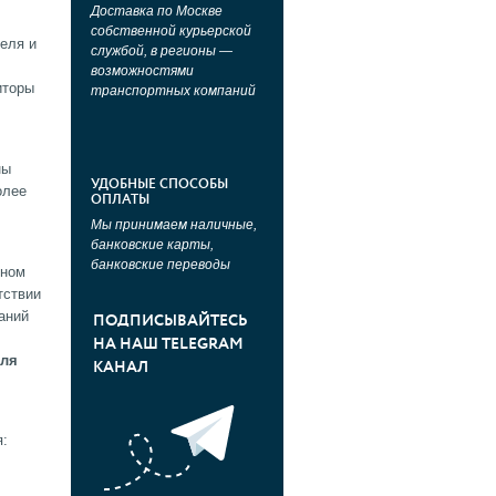
Доставка по Москве
собственной курьерской
еля и
службой, в регионы —
возможностями
иторы
транспортных компаний
ны
УДОБНЫЕ СПОСОБЫ
олее
ОПЛАТЫ
Мы принимаем наличные,
банковские карты,
банковские переводы
чном
тствии
аний
ПОДПИСЫВАЙТЕСЬ
НА НАШ TELEGRAM
для
КАНАЛ
я: