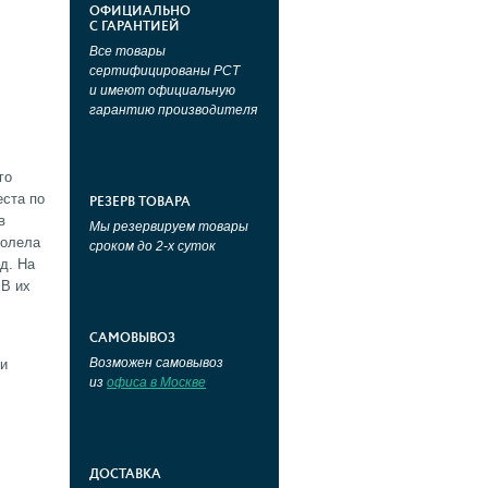
ОФИЦИАЛЬНО
С ГАРАНТИЕЙ
Все товары
сертифицированы РСТ
и имеют официальную
гарантию производителя
го
еста по
РЕЗЕРВ ТОВАРА
в
Мы резервируем товары
долела
сроком до 2-х суток
д. На
 В их
САМОВЫВОЗ
Возможен самовывоз
ии
из
офиса в Москве
ДОСТАВКА