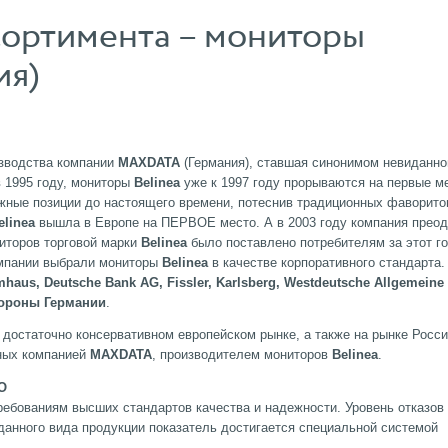
ортимента – мониторы
ия)
изводства компании
MAXDATA
(Германия), ставшая синонимом невиданно
 1995 году, мониторы
Belinea
уже к 1997 году прорываются на первые м
жные позиции до настоящего времени, потеснив традиционных фаворито
elinea
вышла в Европе на ПЕРВОЕ место. А в 2003 году компания прео
иторов торговой марки
Belinea
было поставлено потребителям за этот го
омпании выбрали мониторы
Belinea
в качестве корпоративного стандарта.
mhaus, Deutsche Bank AG, Fissler, Karlsberg, Westdeutsche Allgemeine
бороны Германии
.
 достаточно консервативном европейском рынке, а также на рынке Росс
ных компанией
MAXDATA
, производителем мониторов
Belinea
.
О
ебованиям высших стандартов качества и надежности. Уровень отказов
данного вида продукции показатель достигается специальной системой