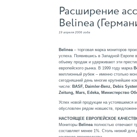
Расширение асс
Belinea (Герман
19 апреля 2006 года
Belinea
– торговая марка мониторов про
успеха. Появившись в Западной Европе в
объему продаж и удерживают эти прести
европейского рынка. В 1999 году марка
B
миллионный рубеж – именно столько мон
сегодняшний день многие крупнейшее к
числе:
BASF, Daimler-Benz, Debis Syste
Zeitung, Mars, Edeka, Министерство О
Успех новой продукции на устоявшемся и
обусловлен рядом новшеств, предложен
НАСТОЯЩЕЕ ЕВРОПЕЙСКОЕ КАЧЕСТВ
Мониторы
Belinea
полностью отвечают тр
составляет менее 1%. Столь низкий для 
контроля производства.