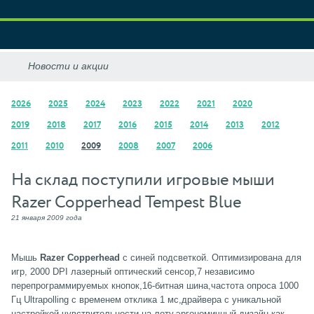
2026
2025
2024
2023
2022
2021
2020
2019
2018
2017
2016
2015
2014
2013
2012
2011
2010
2009
2008
2007
2006
На склад поступили игровые мыши
Razer Copperhead Tempest Blue
21 января 2009 года
Мышь
Razer Copperhead
с синей подсветкой. Оптимизирована для
игр, 2000 DPI лазерный оптический сенсор,7 независимо
перепрограммируемых кнопок,16-битная шина,частота опроса 1000
Гц Ultrapolling с временем отклика 1 мс,драйвера с уникальной
настройкой чувствительности на лету,эргономичный дизайн как