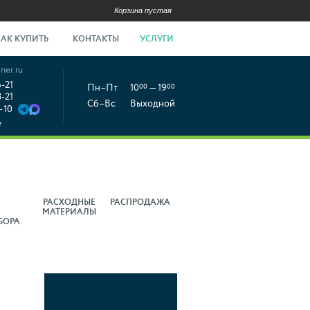
Корзина пустая
КАК КУПИТЬ
КОНТАКТЫ
УСЛУГИ
ner.ru
6-21
Пн–Пт
10
00
— 19
00
8-21
Сб–Вс
Выходной
-10
е
РАСХОДНЫЕ
РАСПРОДАЖА
МАТЕРИАЛЫ
БОРА