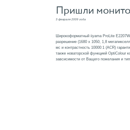
Пришли монитор
3 февраля 2009 года
Широкоформатный iiyama ProLite E2207W
разрешение (1680 x 1050, 1,8 мегапиксе
мс и контрастность 10000:1 (ACR) гаран
также новаторской функцией OptiColour к
завсисимости от Ващего пожелания и тип