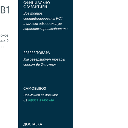
ОФИЦИАЛЬНО
B1
С ГАРАНТИЕЙ
Все товары
сертифицированы РСТ
и имеют официальную
гарантию производителя
сокое
ика 2
ен
РЕЗЕРВ ТОВАРА
Мы резервируем товары
сроком до 2-х суток
САМОВЫВОЗ
Возможен самовывоз
из
офиса в Москве
ДОСТАВКА