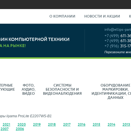
О КОМПАНИИ
НОВОСТИ И АКЦИИ
info@ellips-part
+7 (499)
611-3
ЗИН КОМПЬЮТЕРНОЙ ТЕХНИКИ
+7 (499)
611-3
А НА РЫНКЕ!
+7 (916)
315-17
Перезвоните мн
ТЕРНЫЕ
ФОТО,
СИСТЕМЫ
ОБОРУДОВАНИЕ
ТУЮЩИЕ
АУДИО,
БЕЗОПАСНОСТИ И
МАРКИРОВКИ,
ВИДЕО
ВИДЕОНАБЛЮДЕНИЯ
ИДЕНТИФИКАЦИИ, С
ДАННЫХ
ы iiyama ProLite E2207WS-B1
2021
2020
2019
2018
2017
2016
2015
2014
2013
2007
2006