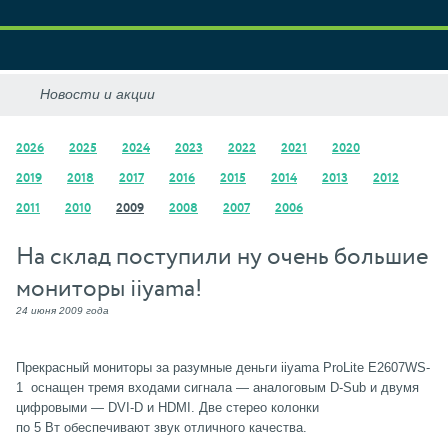
2026
2025
2024
2023
2022
2021
2020
2019
2018
2017
2016
2015
2014
2013
2012
2011
2010
2009
2008
2007
2006
На склад поступили ну очень большие
мониторы iiyama!
24 июня 2009 года
Прекрасный мониторы за разумные деньги iiyama ProLite E2607WS-
1 оснащен тремя входами сигнала — аналоговым D-Sub и двумя
цифровыми — DVI-D и HDMI. Две стерео колонки
по 5 Вт обеспечивают звук отличного качества.