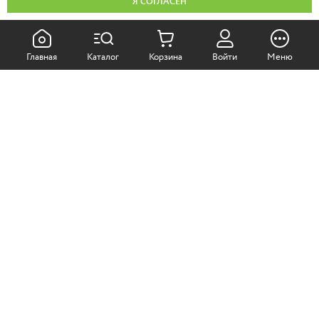
Я СОГЛАСЕН
КАК ПОКУПАТЬ:
Главная
Каталог
Корзина
Войти
Меню
Самовывоз из магазина
Доставка по Москве
Доставка в регионы
СОТРУДНИЧЕСТВО:
Корпоративным клиентам
+7 (499)
611-36-21