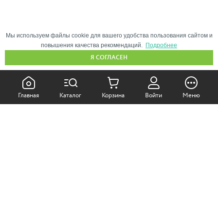
Мы используем файлы cookie для вашего удобства пользования сайтом и
повышения качества рекомендаций.
Подробнее
Я СОГЛАСЕН
КАК ПОКУПАТЬ:
Главная
Каталог
Корзина
Войти
Меню
Самовывоз из магазина
Доставка по Москве
Доставка в регионы
СОТРУДНИЧЕСТВО:
Корпоративным клиентам