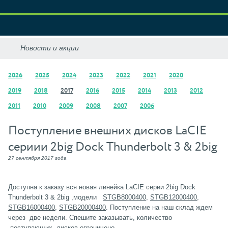
2026
2025
2024
2023
2022
2021
2020
2019
2018
2017
2016
2015
2014
2013
2012
2011
2010
2009
2008
2007
2006
Поступление внешних дисков LaCIE
сериии 2big Dock Thunderbolt 3 & 2big
27 сентября 2017 года
Доступна к заказу вся новая линейка LaCIE серии 2big Dock
Thunderbolt 3 & 2big ,модели
STGB8000400
,
STGB12000400
,
STGB16000400
,
STGB20000400
. Поступление на наш склад ждем
через две недели. Спешите заказывать, количество
поступающих дисков ограничено