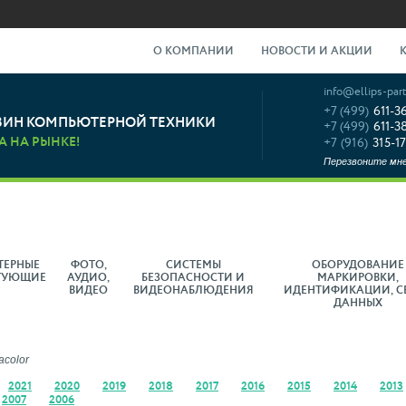
О КОМПАНИИ
НОВОСТИ И АКЦИИ
info@ellips-part
+7 (499)
611-3
ЗИН КОМПЬЮТЕРНОЙ ТЕХНИКИ
+7 (499)
611-3
А НА РЫНКЕ!
+7 (916)
315-17
Перезвоните мн
ТЕРНЫЕ
ФОТО,
СИСТЕМЫ
ОБОРУДОВАНИЕ
ТУЮЩИЕ
АУДИО,
БЕЗОПАСНОСТИ И
МАРКИРОВКИ,
ВИДЕО
ВИДЕОНАБЛЮДЕНИЯ
ИДЕНТИФИКАЦИИ, С
ДАННЫХ
acolor
2021
2020
2019
2018
2017
2016
2015
2014
2013
2007
2006