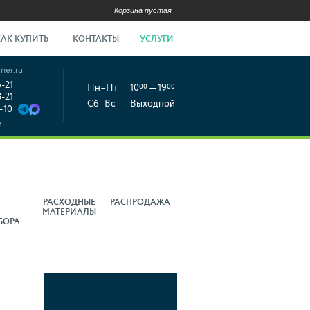
Корзина пустая
КАК КУПИТЬ
КОНТАКТЫ
УСЛУГИ
ner.ru
6-21
Пн–Пт
10
00
— 19
00
8-21
Сб–Вс
Выходной
-10
е
РАСХОДНЫЕ
РАСПРОДАЖА
МАТЕРИАЛЫ
БОРА