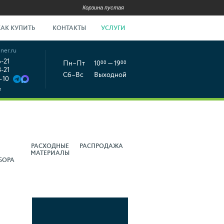
Корзина пустая
КАК КУПИТЬ
КОНТАКТЫ
УСЛУГИ
ner.ru
6-21
Пн–Пт
10
00
— 19
00
8-21
Сб–Вс
Выходной
-10
е
РАСХОДНЫЕ
РАСПРОДАЖА
МАТЕРИАЛЫ
БОРА