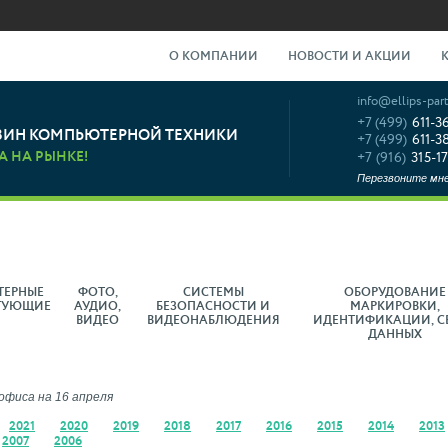
О КОМПАНИИ
НОВОСТИ И АКЦИИ
info@ellips-part
+7 (499)
611-3
ЗИН КОМПЬЮТЕРНОЙ ТЕХНИКИ
+7 (499)
611-3
А НА РЫНКЕ!
+7 (916)
315-17
Перезвоните мн
ТЕРНЫЕ
ФОТО,
СИСТЕМЫ
ОБОРУДОВАНИЕ
ТУЮЩИЕ
АУДИО,
БЕЗОПАСНОСТИ И
МАРКИРОВКИ,
ВИДЕО
ВИДЕОНАБЛЮДЕНИЯ
ИДЕНТИФИКАЦИИ, С
ДАННЫХ
офиса на 16 апреля
2021
2020
2019
2018
2017
2016
2015
2014
2013
2007
2006