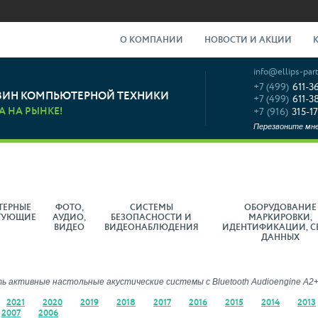
О КОМПАНИИ
НОВОСТИ И АКЦИИ
info@ellips-part
+7 (499)
611-3
ЗИН КОМПЬЮТЕРНОЙ ТЕХНИКИ
+7 (499)
611-3
А НА РЫНКЕ!
+7 (916)
315-17
Перезвоните мн
ТЕРНЫЕ
ФОТО,
СИСТЕМЫ
ОБОРУДОВАНИЕ
ТУЮЩИЕ
АУДИО,
БЕЗОПАСНОСТИ И
МАРКИРОВКИ,
ВИДЕО
ВИДЕОНАБЛЮДЕНИЯ
ИДЕНТИФИКАЦИИ, С
ДАННЫХ
 активные настольные акустические системы с Bluetooth Audioengine A2
2021
2020
2019
2018
2017
2016
2015
2014
2013
2007
2006