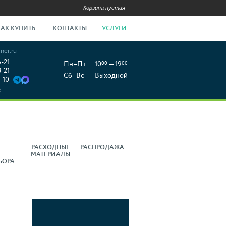
Корзина пустая
КАК КУПИТЬ
КОНТАКТЫ
УСЛУГИ
ner.ru
6-21
Пн–Пт
10
00
— 19
00
8-21
Сб–Вс
Выходной
-10
е
РАСХОДНЫЕ
РАСПРОДАЖА
МАТЕРИАЛЫ
БОРА
+