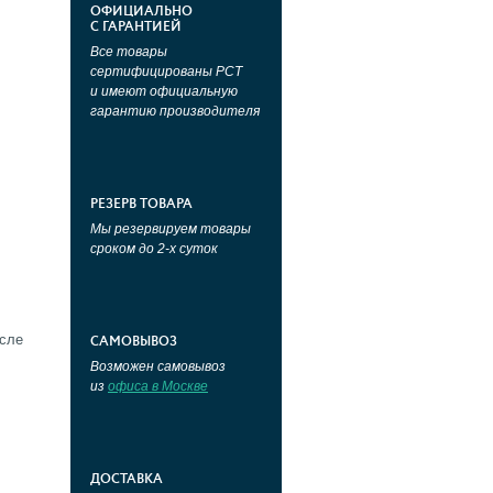
ОФИЦИАЛЬНО
С ГАРАНТИЕЙ
Все товары
сертифицированы РСТ
и имеют официальную
гарантию производителя
РЕЗЕРВ ТОВАРА
Мы резервируем товары
сроком до 2-х суток
исле
САМОВЫВОЗ
Возможен самовывоз
из
офиса в Москве
ДОСТАВКА