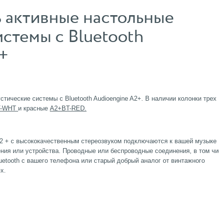
 активные настольные
истемы с Bluetooth
+
тические системы с Bluetooth Audioengine A2+. В наличии колонки трех
T-WHT
и красные
A2+BT-RED.
2 + с высококачественным стереозвуком подключаются к вашей музыке
ния или устройства. Проводные или беспроводные соединения, в том ч
uetooth с вашего телефона или старый добрый аналог от винтажного
х.