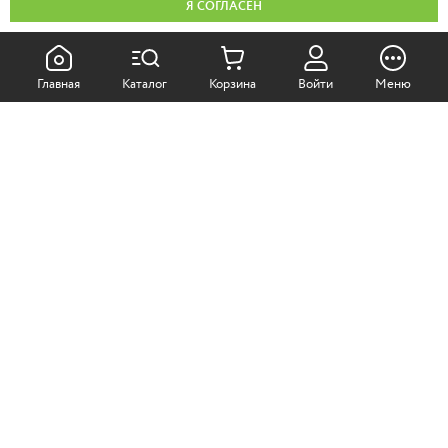
Я СОГЛАСЕН
КАК ПОКУПАТЬ:
Главная
Каталог
Корзина
Войти
Меню
Самовывоз из магазина
Доставка по Москве
Доставка в регионы
СОТРУДНИЧЕСТВО:
Корпоративным клиентам
+7 (499)
611-36-21