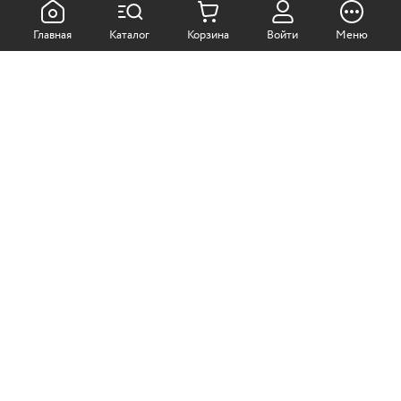
КАК ПОКУПАТЬ:
Главная
Каталог
Корзина
Войти
Меню
Самовывоз из магазина
Доставка по Москве
Доставка в регионы
СОТРУДНИЧЕСТВО:
Корпоративным клиентам
+7 (499)
611-36-21
+7 (499)
611-38-21