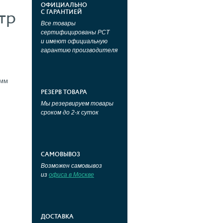
ОФИЦИАЛЬНО
тр
С ГАРАНТИЕЙ
Все товары
сертифицированы РСТ
и имеют официальную
гарантию производителя
 мм
РЕЗЕРВ ТОВАРА
Мы резервируем товары
сроком до 2-х суток
САМОВЫВОЗ
Возможен самовывоз
из
офиса в Москве
ДОСТАВКА