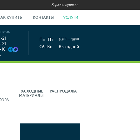
Корзина пустая
КАК КУПИТЬ
КОНТАКТЫ
УСЛУГИ
ner.ru
6-21
Пн–Пт
10
00
— 19
00
8-21
Сб–Вс
Выходной
-10
е
РАСХОДНЫЕ
РАСПРОДАЖА
МАТЕРИАЛЫ
БОРА