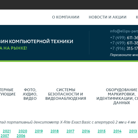
О КОМПАНИИ
НОВОСТИ И АКЦИИ
info@ellips-part
+7 (499)
611-3
ЗИН КОМПЬЮТЕРНОЙ ТЕХНИКИ
+7 (499)
611-3
А НА РЫНКЕ!
+7 (916)
315-17
Перезвоните мн
ТЕРНЫЕ
ФОТО,
СИСТЕМЫ
ОБОРУДОВАНИЕ
ТУЮЩИЕ
АУДИО,
БЕЗОПАСНОСТИ И
МАРКИРОВКИ,
ВИДЕО
ВИДЕОНАБЛЮДЕНИЯ
ИДЕНТИФИКАЦИИ, С
ДАННЫХ
лад портативный денситометр X-Rite Exact Basic с апертурой 2 мм и 4 мм
2021
2020
2019
2018
2017
2016
2015
2014
2013
2007
2006