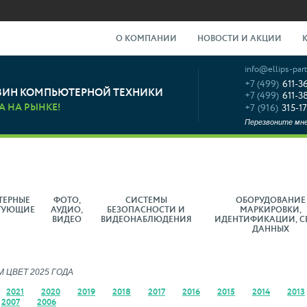
О КОМПАНИИ
НОВОСТИ И АКЦИИ
info@ellips-part
+7 (499)
611-3
ЗИН КОМПЬЮТЕРНОЙ ТЕХНИКИ
+7 (499)
611-3
А НА РЫНКЕ!
+7 (916)
315-17
Перезвоните мн
ТЕРНЫЕ
ФОТО,
СИСТЕМЫ
ОБОРУДОВАНИЕ
ТУЮЩИЕ
АУДИО,
БЕЗОПАСНОСТИ И
МАРКИРОВКИ,
ВИДЕО
ВИДЕОНАБЛЮДЕНИЯ
ИДЕНТИФИКАЦИИ, С
ДАННЫХ
 ЦВЕТ 2025 ГОДА
2021
2020
2019
2018
2017
2016
2015
2014
2013
2007
2006