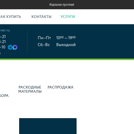
Корзина пустая
КАК КУПИТЬ
КОНТАКТЫ
УСЛУГИ
ner.ru
6-21
Пн–Пт
10
00
— 19
00
8-21
Сб–Вс
Выходной
-10
е
РАСХОДНЫЕ
РАСПРОДАЖА
МАТЕРИАЛЫ
БОРА