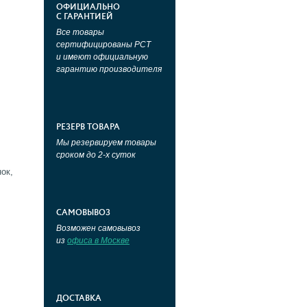
ОФИЦИАЛЬНО
С ГАРАНТИЕЙ
Все товары
сертифицированы РСТ
и имеют официальную
гарантию производителя
РЕЗЕРВ ТОВАРА
Мы резервируем товары
сроком до 2-х суток
ок,
САМОВЫВОЗ
Возможен самовывоз
из
офиса в Москве
ДОСТАВКА