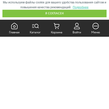
Мы используем файлы cookie для вашего удобства пользования сайтом и
повышения качества рекомендаций.
Подробнее
Я СОГЛАСЕН
КАК ПОКУПАТЬ:
Главная
Каталог
Корзина
Войти
Меню
Самовывоз из магазина
Доставка по Москве
Доставка в регионы
СОТРУДНИЧЕСТВО:
Корпоративным клиентам