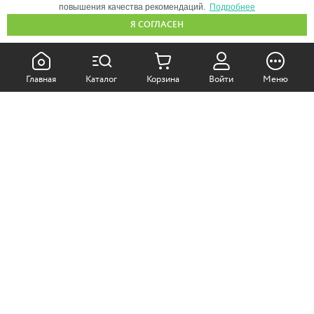
повышения качества рекомендаций.
Подробнее
Я СОГЛАСЕН
КАК ПОКУПАТЬ:
Главная
Каталог
Корзина
Войти
Меню
Самовывоз из магазина
Доставка по Москве
Доставка в регионы
СОТРУДНИЧЕСТВО:
Корпоративным клиентам
+7 (499)
611-36-21