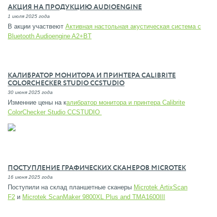
АКЦИЯ НА ПРОДУКЦИЮ AUDIOENGINE
1 июля 2025 года
В акции участвеют
Активная настольная акустическая система с
Bluetooth Audioengine A2+BT
КАЛИБРАТОР МОНИТОРА И ПРИНТЕРА CALIBRITE
COLORCHECKER STUDIO CCSTUDIO
30 июня 2025 года
Изменние цены на к
алибратор монитора и принтера Calibrite
ColorChecker Studio CCSTUDIO
ПОСТУПЛЕНИЕ ГРАФИЧЕСКИХ СКАНЕРОВ MICROTEK
16 июня 2025 года
Поступили на склад планшетные сканеры
Microtek ArtixScan
F2
и
Microtek ScanMaker 9800XL Plus and TMA1600III