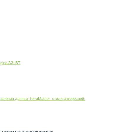
ngine A2+BT
анения данных TerraMaster стали интересней.