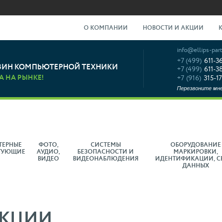
О КОМПАНИИ
НОВОСТИ И АКЦИИ
info@ellips-part
+7 (499)
611-3
ЗИН КОМПЬЮТЕРНОЙ ТЕХНИКИ
+7 (499)
611-3
А НА РЫНКЕ!
+7 (916)
315-17
Перезвоните мн
ТЕРНЫЕ
ФОТО,
СИСТЕМЫ
ОБОРУДОВАНИЕ
ТУЮЩИЕ
АУДИО,
БЕЗОПАСНОСТИ И
МАРКИРОВКИ,
ВИДЕО
ВИДЕОНАБЛЮДЕНИЯ
ИДЕНТИФИКАЦИИ, С
ДАННЫХ
АКЦИИ