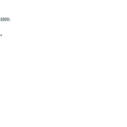
3300-
се