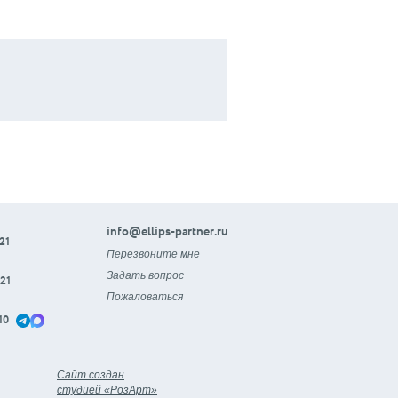
info@ellips-partner.ru
21
Перезвоните мне
Задать вопрос
21
Пожаловаться
10
Сайт создан
студией «РозАрт»