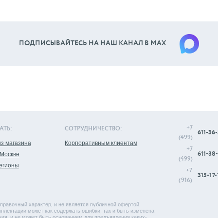
ПОДПИСЫВАЙТЕСЬ НА НАШ КАНАЛ В МАХ
+7
АТЬ:
СОТРУДНИЧЕСТВО:
611-36-
(499)
з магазина
Корпоративным клиентам
+7
611-38-
 Москве
(499)
регионы
+7
315-17-
(916)
правочный характер, и не является публичной офертой.
плектации может как содержать ошибки, так и быть изменена
ия, и не может быть основанием для предъявления каких-