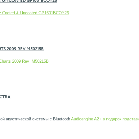
 UNCOATED GP1601BCOY26
de Coated & Uncoated GP1601BCOY26
S 2009 REV M50215B
r Charts 2009 Rev M50215B
СТВА
ой акустической системы с Bluetooth
Audioengine A2+ в подарок подстав