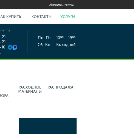
Корзина пустая
КАК КУПИТЬ
КОНТАКТЫ
УСЛУГИ
ner.ru
6-21
Пн–Пт
10
00
— 19
00
8-21
Сб–Вс
Выходной
-10
е
РАСХОДНЫЕ
РАСПРОДАЖА
МАТЕРИАЛЫ
БОРА