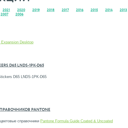
2021
2020
2019
2018
2017
2016
2015
2014
2013
2007
2006
 Expansion Desktop
ERS D65 LNDS-1PK-D65
 Stickers D65 LNDS-1PK-D65
СПРАВОЧНИКОВ PANTONE
 цветовые справочники
Pantone Formula Guide Coated & Uncoated