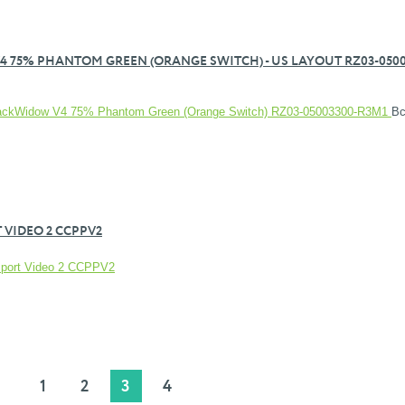
75% PHANTOM GREEN (ORANGE SWITCH) - US LAYOUT RZ03-0500
ackWidow V4 75% Phantom Green (Orange Switch) RZ03-05003300-R3M1
В
 VIDEO 2 CCPPV2
ssport Video 2 CCPPV2
1
2
3
4