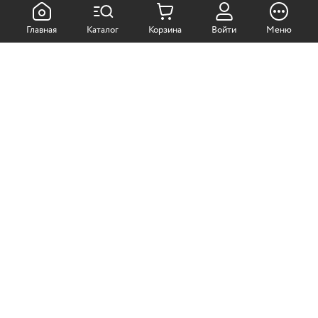
КАК ПОКУПАТЬ:
Главная
Каталог
Корзина
Войти
Меню
Самовывоз из магазина
Доставка по Москве
Доставка в регионы
СОТРУДНИЧЕСТВО:
Корпоративным клиентам
+7 (499)
611-36-21
+7 (499)
611-38-21