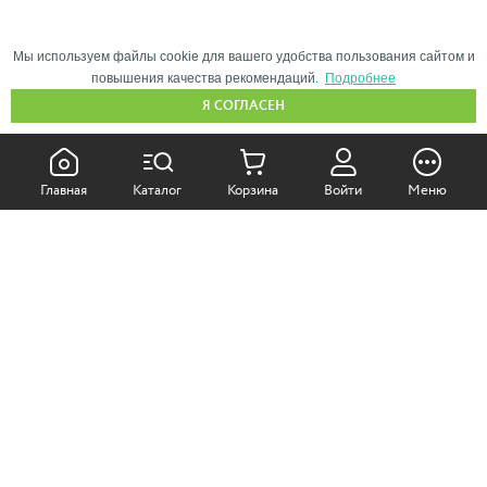
Мы используем файлы cookie для вашего удобства пользования сайтом и
повышения качества рекомендаций.
Подробнее
Я СОГЛАСЕН
КАК ПОКУПАТЬ:
Главная
Каталог
Корзина
Войти
Меню
Самовывоз из магазина
Доставка по Москве
Доставка в регионы
СОТРУДНИЧЕСТВО:
Корпоративным клиентам